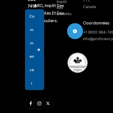
7T1,
Impôt
ARC, Impôt Des
7418
Canada
des
Sociétés Et Des
sociétés
C
o
Particuliers.
Coordonnées
m
+1 (800) 984-74
info@proficienc
m
e
n
c
e
r