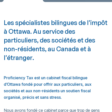
L
e
s
s
p
é
c
i
a
l
i
s
t
e
s
b
i
l
i
n
g
u
e
s
d
e
l
’
i
m
p
ô
t
à
O
t
t
a
w
a
.
A
u
s
e
r
v
i
c
e
d
e
s
p
a
r
t
i
c
u
l
i
e
r
s
,
d
e
s
s
o
c
i
é
t
é
s
e
t
d
e
s
n
o
n
-
r
é
s
i
d
e
n
t
s
,
a
u
C
a
n
a
d
a
e
t
à
l
’
é
t
r
a
n
g
e
r
.
Proficiency Tax est un cabinet fiscal bilingue
d’Ottawa fondé pour offrir aux particuliers, aux
sociétés et aux non-résidents un soutien fiscal
organisé, précis et sans stress.
Nous avons fondé ce cabinet parce que trop de gens