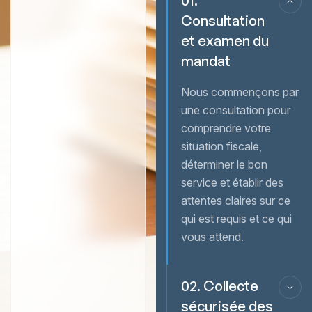
01.
Consultation
et examen du
mandat
Nous commençons par
une consultation pour
comprendre votre
situation fiscale,
déterminer le bon
service et établir des
attentes claires sur ce
qui est requis et ce qui
vous attend.
02. Collecte
sécurisée des