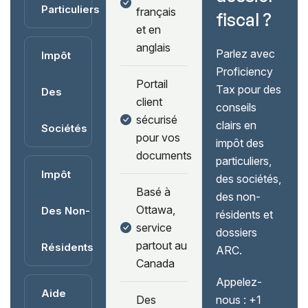
Particuliers
français
fiscal ?
et en
anglais
Parlez avec
Impôt
Proficiency
Portail
Tax pour des
Des
client
conseils
sécurisé
clairs en
Sociétés
pour vos
impôt des
documents
particuliers,
Impôt
des sociétés,
Basé à
des non-
Ottawa,
Des Non-
résidents et
service
dossiers
partout au
Résidents
ARC.
Canada
Appelez-
Aide
Des
nous :
+1