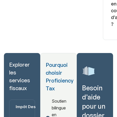
en
co
d’
?
Explorer
Pourquoi
les
choisir
services
Proficiency
Besoin
fiscaux
Tax
d’aide
Soutien
pour un
Impôt Des
bilingue
dossier
en