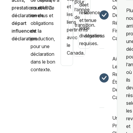
actifs,
de départ,
déclaré à
pour
de
et
et
Question
prestations et
sources de
l’ARC.
l’année
Plu
résidence
la
les
De
déclaration de
revenus et
de
no
et
tenue
liens
Résidenc
départ
obligations
transition.
arr
les
de
pertinents
Fiscale
influencent la
de
pro
divulgations
dossiers.
avec
Canadien
déclaration.
production,
un
requises.
le
pour une
déc
Canada.
déclaration
po
Aide Pou
dans le bon
l’a
Les
contexte.
où
Revenus
ils
Étrangers
de
De Sourc
rés
Canadien
sel
les
Un
re
Processu
et