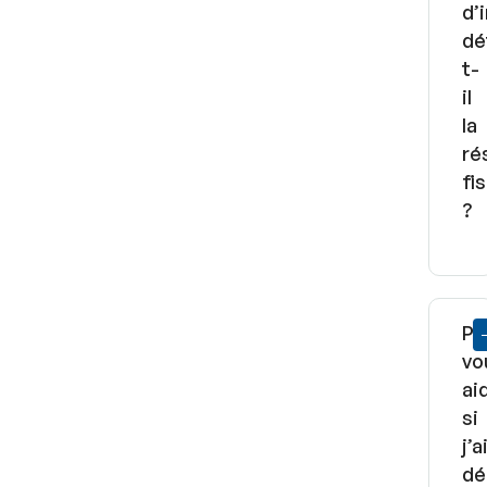
d’
dé
t-
il
la
ré
fi
?
Po
vo
ai
si
j’a
dé