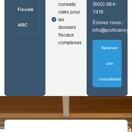
conseils
(800) 984-
Fiscale
clairs pour
7418
les
Écrivez-nous :
ARC
dossiers
info@proficiency
fiscaux
complexes
Réserver
une
consultation