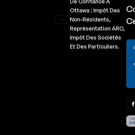
De Confiance À
C
Ottawa : Impôt Des
C
Non-Résidents,
Représentation ARC,
Impôt Des Sociétés
Et Des Particuliers.
L
E