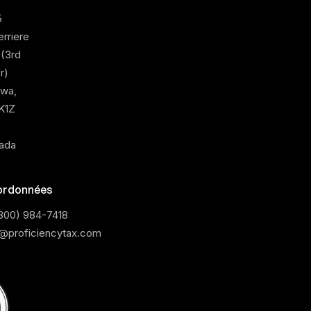
5
rriere
 (3rd
r)
awa,
K1Z
ada
rdonnées
(800) 984-7418
o@proficiencytax.com