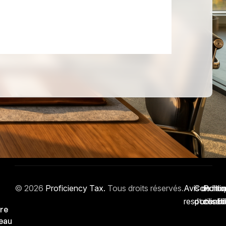
© 2026
Proficiency Tax.
Tous droits réservés.
Avis de non
Conditio
Politi
responsabil
d’utilisat
confid
re
eau