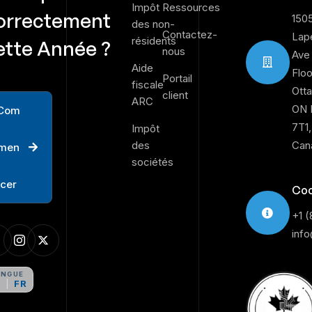
Impôt
Ressources
orrectement
150
des non-
Contactez-
Lape
résidents
ette Année ?
nous
Ave
Aide
Floo
Portail
fiscale
Ott
client
ARC
ON 
C
o
m
7T1,
Impôt
des
Can
m
e
n
sociétés
c
e
r
Coo
+1 
inf
ANGUE
N
FR