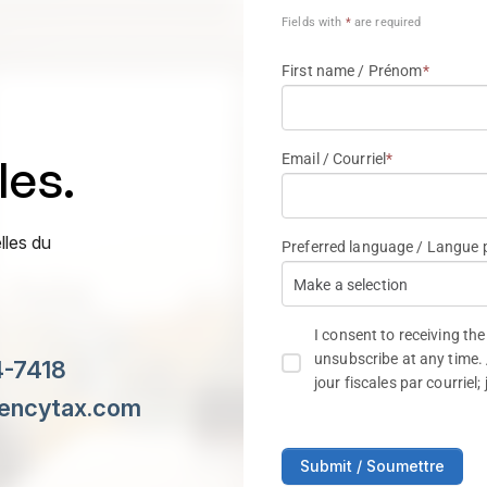
les.
lles du
4-7418
iencytax.com