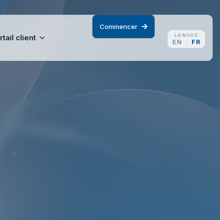
C
o
m
m
e
n
c
e
r
LANGUE
rtail client
EN
FR