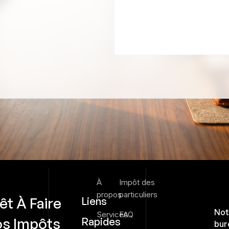
À
Impôt des
propos
particuliers
êt À Faire
Liens
Not
Services
FAQ
os Impôts
Rapides
bur